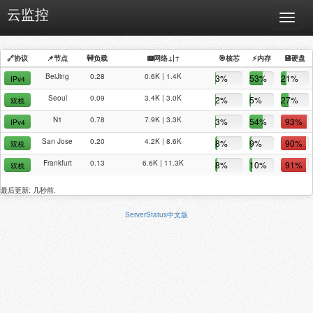
云监控
Toggle
navigat
🔗协议
📌节点
🚧负载
📟网络↓|↑
🎯核芯
⚡️内存
💾硬盘
BeiJing
0.28
0.6K | 1.4K
3%
53%
21%
IPv4
Seoul
0.09
3.4K | 3.0K
2%
5%
27%
双栈
N1
0.78
7.9K | 3.3K
3%
54%
93%
IPv4
San Jose
0.20
4.2K | 8.6K
8%
9%
90%
双栈
Frankfurt
0.13
6.6K | 11.3K
8%
10%
91%
双栈
最后更新: 几秒前.
ServerStatus中文版